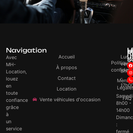
Navigation
H
L
R
u
Accueil
Lun -
Avec
s
Politique
ven :
MH-
À propos
confidenti
8h00
Location,
Contact
-
louez
Mentio
17h0
en
Légale
Location
toute
Samedi 
FAQ
Vente véhicules d'occasion
confiance
8h00 -
grâce
14h00
à
Dimanc
un
:
service
fermé